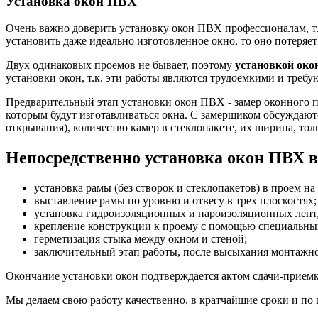
Установка окон ПВХ
Очень важно доверить установку окон ПВХ профессионалам, т.к
установить даже идеально изготовленное окно, то оно потеряет 
Двух одинаковых проемов не бывает, поэтому
установкой ок
установки окон, т.к. эти работы являются трудоемкими и треб
Предварительный этап установки окон ПВХ - замер оконного
которым будут изготавливаться окна. С замерщиком обсуждаютс
открывания), количество камер в стеклопакете, их ширина, тол
Непосредственно установка окон ПВХ в
установка рамы (без створок и стеклопакетов) в проем н
выставление рамы по уровню и отвесу в трех плоскостях;
установка гидроизоляционных и пароизоляционных лен
крепление конструкции к проему с помощью специальны
герметизация стыка между окном и стеной;
заключительный этап работы, после высыхания монтажной
Окончание установки окон подтверждается актом сдачи-приемк
Мы делаем свою работу качественно, в кратчайшие сроки и по